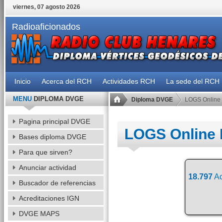
viernes, 07 agosto 2026
Radioaficionados
Inicio
Acerca del RCH
Actividades RCH
La sede del RCH
MENU
DIPLOMA DVGE
Diploma DVGE
LOGS Online
Pagina principal DVGE
LOGS Online
Bases diploma DVGE
Para que sirven?
Anunciar actividad
18.797
Ac
Buscador de referencias
Acreditaciones IGN
DVGE MAPS