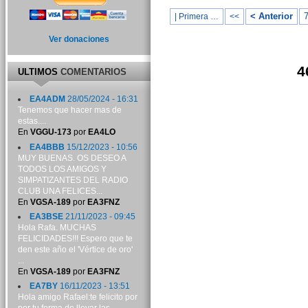
< Anterior
| Primera …
<<
Ver donaciones
4
ULTIMOS
COMENTARIOS
EA4ADM
28/05/2024 - 16:31
Tenemos que hacer mas de
estas....
En
VGGU-173
por
EA4LO
EA4BBB
15/12/2023 - 10:56
MUY BUENAS. OS DESEO A
TODOS LOS AMIGOS Y
SIMPATIZANTES DEL RADIO
CLUB UNA FELICES...
En
VGSA-189
por
EA3FNZ
EA3BSE
21/11/2023 - 09:45
Hola Rafa. MUCHAS
FELICIDADES!!! Espero que te
den este año el 'Vértice de oro'
...
En
VGSA-189
por
EA3FNZ
EA7BY
16/11/2023 - 13:51
Hola amigo Rafael:te felicito por