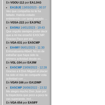
En
VGOU-112
por
EA1JAG
EA1BJE
13/03/2023 - 00:37
Veo que compañía no te ha
faltado. Habrás estado
entretenido con tanto ganado. ...
En
VGSA-222
por
EA3FNZ
EA5NU
14/01/2023 - 19:43
Que orgullo siempre poder decir
que a mí me enseñó EA5CMP.
Gracias Paco por est...
En
VGA-031
por
EA5CMP
EA4MY
06/01/2023 - 11:30
Enhorabuena Albert. No es de
extrañar que haya sido la
primera actividad desde es...
En
VGL-104
por
EA3IW
EA5CMP
23/09/2022 - 12:28
Gracias a ti Don Miguel el placer
ha sido el mío de compartir esta
actividad con ...
En
VGAV-166
por
EA1DMP
EA5CMP
26/08/2022 - 13:32
Me alegro mucho Don Juan por
tu trayectoria que poco a poco te
vas superando, incl...
En
VGA-054
por
EA5IFF