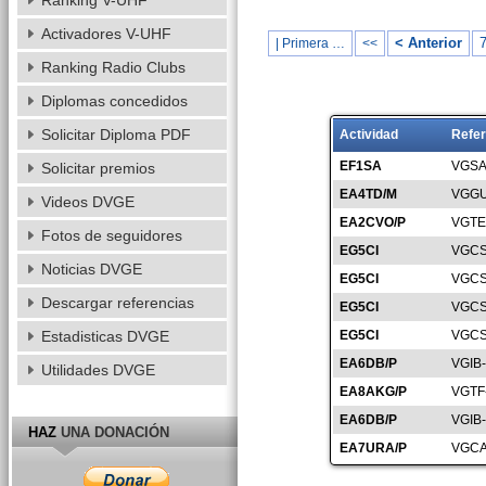
Ranking V-UHF
Activadores V-UHF
< Anterior
| Primera …
<<
Ranking Radio Clubs
Diplomas concedidos
Solicitar Diploma PDF
Actividad
Refer
EF1SA
VGSA
Solicitar premios
EA4TD/M
VGGU
Videos DVGE
EA2CVO/P
VGTE
Fotos de seguidores
EG5CI
VGCS
Noticias DVGE
EG5CI
VGCS
Descargar referencias
EG5CI
VGCS
Estadisticas DVGE
EG5CI
VGCS
EA6DB/P
VGIB
Utilidades DVGE
EA8AKG/P
VGTF
EA6DB/P
VGIB
HAZ
UNA DONACIÓN
EA7URA/P
VGCA