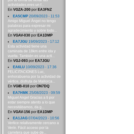
por tu forma de llevar las
actividades,eres un f...
En
VGZA-200
por
EA3FNZ
EA5CMP
20/09/2023 - 11:53
Amigo Miguel Ángel no tengo
palabras para expresar mi
agradecimiento y sobre todo...
En
VGAV-030
por
EA1DMP
EA7JGU
19/09/2023 - 17:12
Esta actividad tiene una
caminata de 18km entre ida y
vuelta. También es una acti...
En
VGJ-093
por
EA7JGU
EA6LU
10/09/2023 - 17:36
FELICITACIONES Luc,
enhorabuena por la actividad de
vértice, disfruta de Mallorca...
En
VGIB-010
por
ON7DQ
EA7HMK
25/08/2023 - 09:59
Miguel Angel Gracias a ti por
estar siempre atento a lo que
necesitábamos, da g...
En
VGAV-156
por
EA1DMP
EA1JAG
07/04/2023 - 10:56
Vertice relativamente cercano a
Verín. Fácil acceso por la
carretera que sube de...