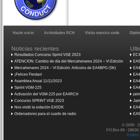
Hazte socio
Actividades RCH
Visita nuestra sede
Dipl
Noticias recientes
Ult
Resultados Concurso Sprint VGE 2023
EC4
ATENCION: Cambio de día del Mercahenares 2024 – VI Edición
EA5
Mercahenares 2024 – VI Edición: Artículos de EA4BPG (SK)
EA4
¡Felices Fiestas!
EA4
Asamblea Anual 11/11/2023
EA4
Sprint VGM-225
EA4
Activación del VGM-225 por EA4RCH
jai
Concurso SPRINT VGE 2023
Jai
Nos visitó la estación EA5DK
EA4
Ordenadores para el cuarto de radio
EA5
© 2006 - 
P.O.Box 69 - 28830
Política