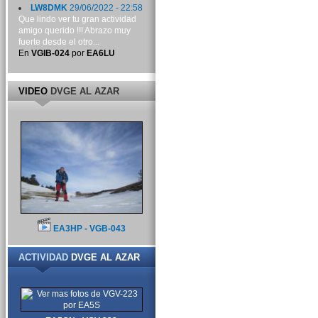
LW8DMK
29/06/2022 - 22:58
Que lindo ver tu gran actividad
amigo querido !!! Abrazo muy
fuerte desde el otro...
En
VGIB-024
por
EA6LU
VIDEO
DVGE AL AZAR
EA3HP - VGB-043
ACTIVIDAD
DVGE AL AZAR