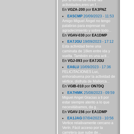
por tu forma de llevar las
actividades,eres un f...
En
VGZA-200
por
EA3FNZ
EA5CMP
20/09/2023 - 11:53
Amigo Miguel Ángel no tengo
palabras para expresar mi
agradecimiento y sobre todo...
En
VGAV-030
por
EA1DMP
EA7JGU
19/09/2023 - 17:12
Esta actividad tiene una
caminata de 18km entre ida y
vuelta. También es una acti...
En
VGJ-093
por
EA7JGU
EA6LU
10/09/2023 - 17:36
FELICITACIONES Luc,
enhorabuena por la actividad de
vértice, disfruta de Mallorca...
En
VGIB-010
por
ON7DQ
EA7HMK
25/08/2023 - 09:59
Miguel Angel Gracias a ti por
estar siempre atento a lo que
necesitábamos, da g...
En
VGAV-156
por
EA1DMP
EA1JAG
07/04/2023 - 10:56
Vertice relativamente cercano a
Verín. Fácil acceso por la
carretera que sube de...