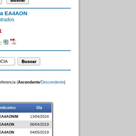
ara EA4AON
trados
1
n:
eferencia (
Ascendente
/
Descendente
)
Indicativo
Día
EA4AON/M
13/04/2024
EA4AON
06/04/2019
EA4AON
04/05/2019