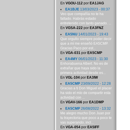
En
VGOU-112
por
EA1JAG
EA1BJE
13/03/2023 - 00:37
Veo que compañía no te ha
faltado. Habrás estado
entretenido con tanto ganado. ...
En
VGSA-222
por
EA3FNZ
EA5NU
14/01/2023 - 19:43
Que orgullo siempre poder decir
que a mí me enseñó EA5CMP.
Gracias Paco por est...
En
VGA-031
por
EA5CMP
EA4MY
06/01/2023 - 11:30
Enhorabuena Albert. No es de
extrañar que haya sido la
primera actividad desde es...
En
VGL-104
por
EA3IW
EA5CMP
23/09/2022 - 12:28
Gracias a ti Don Miguel el placer
ha sido el mío de compartir esta
actividad con ...
En
VGAV-166
por
EA1DMP
EA5CMP
26/08/2022 - 13:32
Me alegro mucho Don Juan por
tu trayectoria que poco a poco te
vas superando, incl...
En
VGA-054
por
EA5IFF