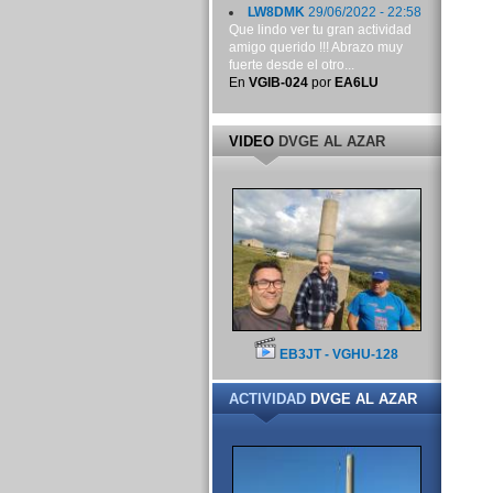
LW8DMK
29/06/2022 - 22:58
Que lindo ver tu gran actividad
amigo querido !!! Abrazo muy
fuerte desde el otro...
En
VGIB-024
por
EA6LU
VIDEO
DVGE AL AZAR
EB3JT - VGHU-128
ACTIVIDAD
DVGE AL AZAR