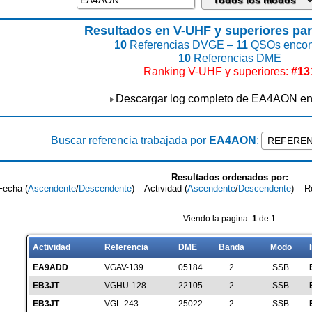
Resultados en V-UHF y superiores p
10
Referencias DVGE –
11
QSOs encon
10
Referencias DME
Ranking V-UHF y superiores:
#13
Descargar log completo de EA4AON e
Buscar referencia trabajada por
EA4AON
:
Resultados ordenados por:
Fecha (
Ascendente
/
Descendente
) – Actividad (
Ascendente
/
Descendente
) – R
Viendo la pagina:
1
de 1
Actividad
Referencia
DME
Banda
Modo
EA9ADD
VGAV-139
05184
2
SSB
EB3JT
VGHU-128
22105
2
SSB
EB3JT
VGL-243
25022
2
SSB