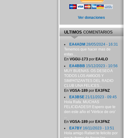
Ver donaciones
ULTIMOS
COMENTARIOS
EA4ADM
28/05/2024 - 16:31
Tenemos que hacer mas de
estas....
En
VGGU-173
por
EA4LO
EA4BBB
15/12/2023 - 10:56
MUY BUENAS. OS DESEO A
TODOS LOS AMIGOS Y
SIMPATIZANTES DEL RADIO
CLUB UNA FELICES...
En
VGSA-189
por
EA3FNZ
EA3BSE
21/11/2023 - 09:45
Hola Rafa. MUCHAS
FELICIDADES!!! Espero que te
den este año el 'Vértice de oro'
...
En
VGSA-189
por
EA3FNZ
EA7BY
16/11/2023 - 13:51
Hola amigo Rafael:te felicito por