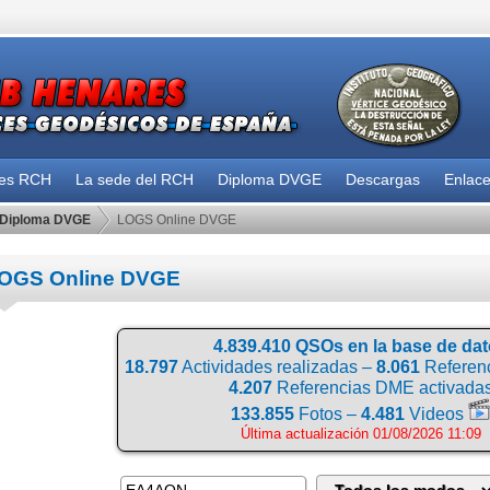
des RCH
La sede del RCH
Diploma DVGE
Descargas
Enlac
Diploma DVGE
LOGS Online DVGE
OGS Online DVGE
4.839.410 QSOs en la base de da
18.797
Actividades realizadas –
8.061
Referenc
4.207
Referencias DME activada
133.855
Fotos –
4.481
Videos
Última actualización 01/08/2026 11:09