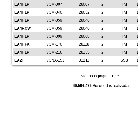
EA4HLP
VGM-007
28007
2
FM
EA4HLP
VGM-040
28032
2
FM
EA4HLP
VGM-059
28046
2
FM
EA4RCW
VGM-059
28046
2
FM
EA4HLP
VGM-099
28068
2
FM
EA4HFK
VGM-170
28118
2
FM
EA4HLP
VGM-216
28135
2
FM
EA2T
VGNA-151
31211
2
SSB
Viendo la pagina:
1
de 1
46.596.475
Búsquedas realizadas