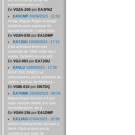
por tu forma de llevar las
actividades,eres un f...
En
VGZA-200
por
EA3FNZ
EA5CMP
20/09/2023 - 11:53
Amigo Miguel Ángel no tengo
palabras para expresar mi
agradecimiento y sobre todo...
En
VGAV-030
por
EA1DMP
EA7JGU
19/09/2023 - 17:12
Esta actividad tiene una
caminata de 18km entre ida y
vuelta. También es una acti...
En
VGJ-093
por
EA7JGU
EA6LU
10/09/2023 - 17:36
FELICITACIONES Luc,
enhorabuena por la actividad de
vértice, disfruta de Mallorca...
En
VGIB-010
por
ON7DQ
EA7HMK
25/08/2023 - 09:59
Miguel Angel Gracias a ti por
estar siempre atento a lo que
necesitábamos, da g...
En
VGAV-156
por
EA1DMP
EA1JAG
07/04/2023 - 10:56
Vertice relativamente cercano a
Verín. Fácil acceso por la
carretera que sube de...