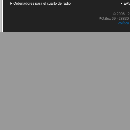
Ordenadores para el cuarto de radio
EA5
© 2006 - 
P.O.Box 69 - 28830
Política