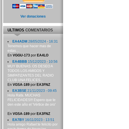
Ver donaciones
ULTIMOS
COMENTARIOS
EA4ADM
28/05/2024 - 16:31
Tenemos que hacer mas de
estas....
En
VGGU-173
por
EA4LO
EA4BBB
15/12/2023 - 10:56
MUY BUENAS. OS DESEO A
TODOS LOS AMIGOS Y
SIMPATIZANTES DEL RADIO
CLUB UNA FELICES...
En
VGSA-189
por
EA3FNZ
EA3BSE
21/11/2023 - 09:45
Hola Rafa. MUCHAS
FELICIDADES!!! Espero que te
den este año el 'Vértice de oro'
...
En
VGSA-189
por
EA3FNZ
EA7BY
16/11/2023 - 13:51
Hola amigo Rafael:te felicito por