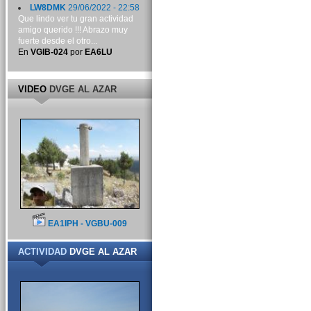
LW8DMK
29/06/2022 - 22:58
Que lindo ver tu gran actividad
amigo querido !!! Abrazo muy
fuerte desde el otro...
En
VGIB-024
por
EA6LU
VIDEO
DVGE AL AZAR
EA1IPH - VGBU-009
ACTIVIDAD
DVGE AL AZAR