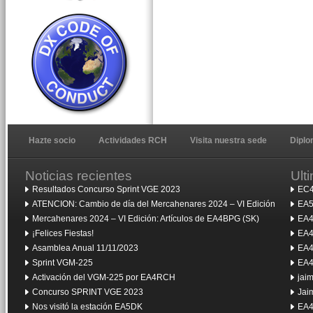
Hazte socio
Actividades RCH
Visita nuestra sede
Dipl
Noticias recientes
Ult
Resultados Concurso Sprint VGE 2023
EC4
ATENCION: Cambio de día del Mercahenares 2024 – VI Edición
EA5
Mercahenares 2024 – VI Edición: Artículos de EA4BPG (SK)
EA4
¡Felices Fiestas!
EA4
Asamblea Anual 11/11/2023
EA4
Sprint VGM-225
EA4
Activación del VGM-225 por EA4RCH
jai
Concurso SPRINT VGE 2023
Jai
Nos visitó la estación EA5DK
EA4