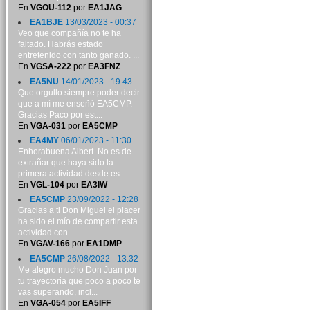
En
VGOU-112
por
EA1JAG
EA1BJE
13/03/2023 - 00:37
Veo que compañía no te ha
faltado. Habrás estado
entretenido con tanto ganado. ...
En
VGSA-222
por
EA3FNZ
EA5NU
14/01/2023 - 19:43
Que orgullo siempre poder decir
que a mí me enseñó EA5CMP.
Gracias Paco por est...
En
VGA-031
por
EA5CMP
EA4MY
06/01/2023 - 11:30
Enhorabuena Albert. No es de
extrañar que haya sido la
primera actividad desde es...
En
VGL-104
por
EA3IW
EA5CMP
23/09/2022 - 12:28
Gracias a ti Don Miguel el placer
ha sido el mío de compartir esta
actividad con ...
En
VGAV-166
por
EA1DMP
EA5CMP
26/08/2022 - 13:32
Me alegro mucho Don Juan por
tu trayectoria que poco a poco te
vas superando, incl...
En
VGA-054
por
EA5IFF