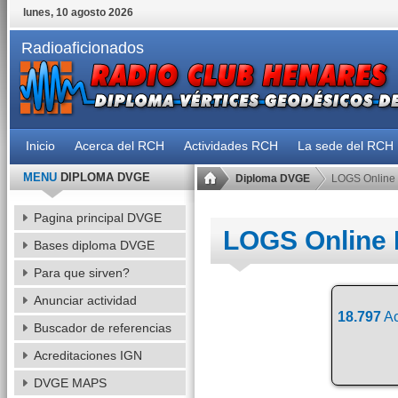
lunes, 10 agosto 2026
Radioaficionados
Inicio
Acerca del RCH
Actividades RCH
La sede del RCH
MENU
DIPLOMA DVGE
Diploma DVGE
LOGS Online
Pagina principal DVGE
LOGS Online
Bases diploma DVGE
Para que sirven?
Anunciar actividad
18.797
Ac
Buscador de referencias
Acreditaciones IGN
DVGE MAPS