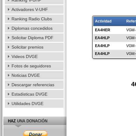
Ranking V-UHF
Activadores V-UHF
Ranking Radio Clubs
Actividad
Refer
Diplomas concedidos
EA4HER
VGM-
Solicitar Diploma PDF
EA4HLP
VGM-
EA4HLP
VGM-
Solicitar premios
EA4HLP
VGM-
Videos DVGE
Fotos de seguidores
Noticias DVGE
4
Descargar referencias
Estadisticas DVGE
Utilidades DVGE
HAZ
UNA DONACIÓN