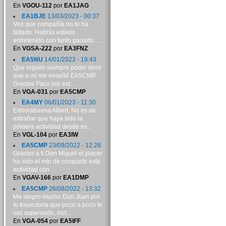
En
VGOU-112
por
EA1JAG
EA1BJE
13/03/2023 - 00:37
Veo que compañía no te ha
faltado. Habrás estado
entretenido con tanto ganado. ...
En
VGSA-222
por
EA3FNZ
EA5NU
14/01/2023 - 19:43
Que orgullo siempre poder decir
que a mí me enseñó EA5CMP.
Gracias Paco por est...
En
VGA-031
por
EA5CMP
EA4MY
06/01/2023 - 11:30
Enhorabuena Albert. No es de
extrañar que haya sido la
primera actividad desde es...
En
VGL-104
por
EA3IW
EA5CMP
23/09/2022 - 12:28
Gracias a ti Don Miguel el placer
ha sido el mío de compartir esta
actividad con ...
En
VGAV-166
por
EA1DMP
EA5CMP
26/08/2022 - 13:32
Me alegro mucho Don Juan por
tu trayectoria que poco a poco te
vas superando, incl...
En
VGA-054
por
EA5IFF