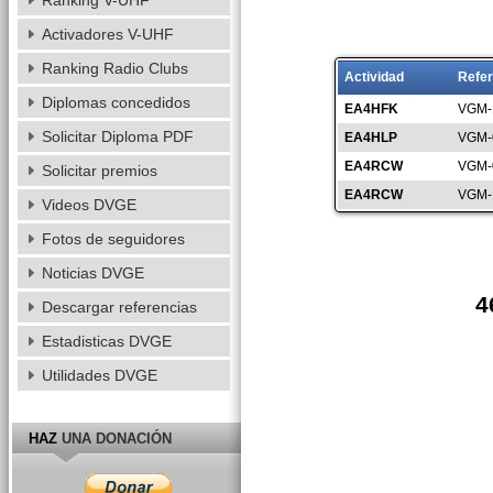
Ranking V-UHF
Activadores V-UHF
Ranking Radio Clubs
Actividad
Refer
Diplomas concedidos
EA4HFK
VGM-
Solicitar Diploma PDF
EA4HLP
VGM-
EA4RCW
VGM-
Solicitar premios
EA4RCW
VGM-
Videos DVGE
Fotos de seguidores
Noticias DVGE
4
Descargar referencias
Estadisticas DVGE
Utilidades DVGE
HAZ
UNA DONACIÓN