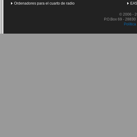
Ordenadores para el cuarto de radio
EA5
© 2006 - 
P.O.Box 69 - 28830
Política