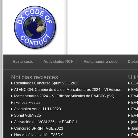
Hazte socio
Actividades RCH
Visita nuestra sede
Dipl
Noticias recientes
Ult
Resultados Concurso Sprint VGE 2023
EC4
ATENCION: Cambio de día del Mercahenares 2024 – VI Edición
EA5
Mercahenares 2024 – VI Edición: Artículos de EA4BPG (SK)
EA4
¡Felices Fiestas!
EA4
Asamblea Anual 11/11/2023
EA4
Sprint VGM-225
EA4
Activación del VGM-225 por EA4RCH
jai
Concurso SPRINT VGE 2023
Jai
Nos visitó la estación EA5DK
EA4