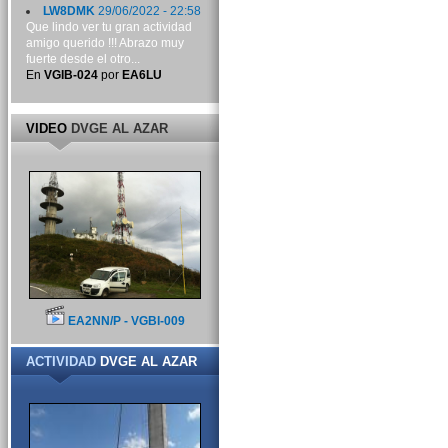
LW8DMK
29/06/2022 - 22:58
Que lindo ver tu gran actividad
amigo querido !!! Abrazo muy
fuerte desde el otro...
En
VGIB-024
por
EA6LU
VIDEO
DVGE AL AZAR
EA2NN/P - VGBI-009
ACTIVIDAD
DVGE AL AZAR