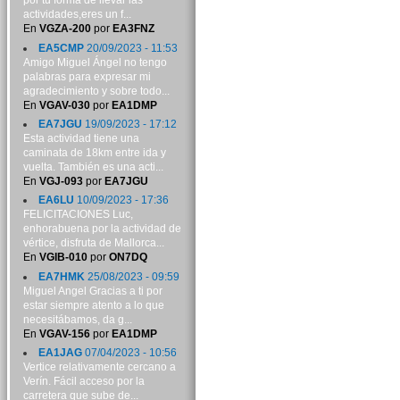
por tu forma de llevar las
actividades,eres un f...
En
VGZA-200
por
EA3FNZ
EA5CMP
20/09/2023 - 11:53
Amigo Miguel Ángel no tengo
palabras para expresar mi
agradecimiento y sobre todo...
En
VGAV-030
por
EA1DMP
EA7JGU
19/09/2023 - 17:12
Esta actividad tiene una
caminata de 18km entre ida y
vuelta. También es una acti...
En
VGJ-093
por
EA7JGU
EA6LU
10/09/2023 - 17:36
FELICITACIONES Luc,
enhorabuena por la actividad de
vértice, disfruta de Mallorca...
En
VGIB-010
por
ON7DQ
EA7HMK
25/08/2023 - 09:59
Miguel Angel Gracias a ti por
estar siempre atento a lo que
necesitábamos, da g...
En
VGAV-156
por
EA1DMP
EA1JAG
07/04/2023 - 10:56
Vertice relativamente cercano a
Verín. Fácil acceso por la
carretera que sube de...