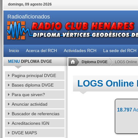
domingo, 09 agosto 2026
Radioaficionados
Inicio
Acerca del RCH
Actividades RCH
La sede del RCH
MENU
DIPLOMA DVGE
Diploma DVGE
LOGS Online
Pagina principal DVGE
LOGS Online
Bases diploma DVGE
Para que sirven?
Anunciar actividad
18.797
Ac
Buscador de referencias
Acreditaciones IGN
DVGE MAPS