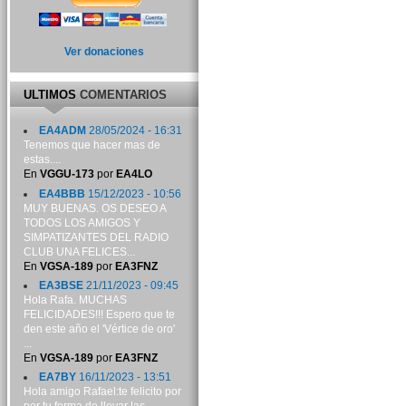
Ver donaciones
ULTIMOS
COMENTARIOS
EA4ADM
28/05/2024 - 16:31
Tenemos que hacer mas de
estas....
En
VGGU-173
por
EA4LO
EA4BBB
15/12/2023 - 10:56
MUY BUENAS. OS DESEO A
TODOS LOS AMIGOS Y
SIMPATIZANTES DEL RADIO
CLUB UNA FELICES...
En
VGSA-189
por
EA3FNZ
EA3BSE
21/11/2023 - 09:45
Hola Rafa. MUCHAS
FELICIDADES!!! Espero que te
den este año el 'Vértice de oro'
...
En
VGSA-189
por
EA3FNZ
EA7BY
16/11/2023 - 13:51
Hola amigo Rafael:te felicito por