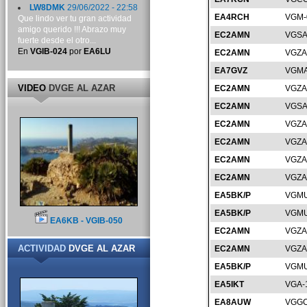
LW8DMK
29/06/2022 - 22:58
EA4RCH
VGM-
Que lindo ver tu gran actividad
amigo querido !!! Abrazo muy
EC2AMN
VGSA
fuerte desde el otro...
En
VGIB-024
por
EA6LU
EC2AMN
VGZA
EA7GVZ
VGMA
VIDEO
DVGE AL AZAR
EC2AMN
VGZA
EC2AMN
VGSA
EC2AMN
VGZA
EC2AMN
VGZA
EC2AMN
VGZA
EC2AMN
VGZA
EA5BK/P
VGMU
EA5BK/P
VGMU
EA6KB - VGIB-050
EC2AMN
VGZA
ACTIVIDAD
DVGE AL AZAR
EC2AMN
VGZA
EA5BK/P
VGMU
EA5IKT
VGA-
EA8AUW
VGGC