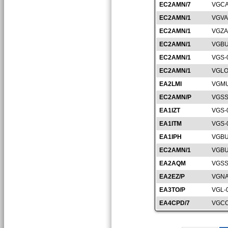
EC2AMN/7
VGCA
EC2AMN/1
VGVA
EC2AMN/1
VGZA
EC2AMN/1
VGBU
EC2AMN/1
VGS-
EC2AMN/1
VGLO
EA2LMI
VGMU
EC2AMN/P
VGSS
EA1IZT
VGS-
EA1ITM
VGS-
EA1IPH
VGBU
EC2AMN/1
VGBU
EA2AQM
VGSS
EA2EZ/P
VGNA
EA3TO/P
VGL-
EA4CPD/7
VGCO