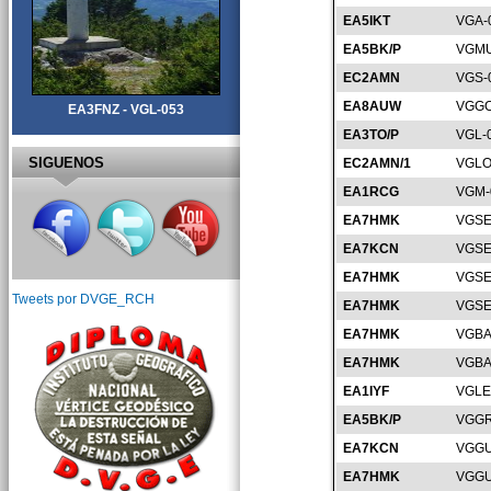
EA5IKT
VGA-
EA5BK/P
VGMU
EC2AMN
VGS-
EA8AUW
VGGC
EA3FNZ - VGL-053
EA3TO/P
VGL-
SIGUENOS
EC2AMN/1
VGLO
EA1RCG
VGM-
EA7HMK
VGSE
EA7KCN
VGSE
EA7HMK
VGSE
Tweets por DVGE_RCH
EA7HMK
VGSE
EA7HMK
VGBA
EA7HMK
VGBA
EA1IYF
VGLE
EA5BK/P
VGGR
EA7KCN
VGGU
EA7HMK
VGGU