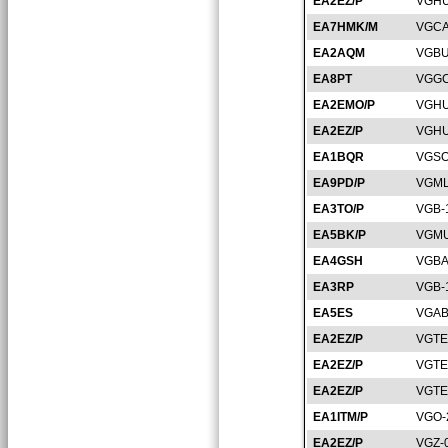
EA2EZ/P
VGHU
EA7HMK/M
VGCA
EA2AQM
VGBU
EA8PT
VGGC
EA2EMO/P
VGHU
EA2EZ/P
VGHU
EA1BQR
VGSO
EA9PD/P
VGML
EA3TO/P
VGB-
EA5BK/P
VGMU
EA4GSH
VGBA
EA3RP
VGB-
EA5ES
VGAB
EA2EZ/P
VGTE
EA2EZ/P
VGTE
EA2EZ/P
VGTE
EA1ITM/P
VGO-
EA2EZ/P
VGZ-