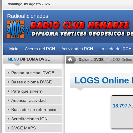
domingo, 09 agosto 2026
Radioaficionados
Inicio
Acerca del RCH
Actividades RCH
La sede del RCH
MENU
DIPLOMA DVGE
Diploma DVGE
LOGS Online
Pagina principal DVGE
LOGS Online
Bases diploma DVGE
Para que sirven?
Anunciar actividad
18.797
Ac
Buscador de referencias
Acreditaciones IGN
DVGE MAPS