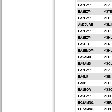
EA2EZ/P
VGZ-
EA2EZ/P
VGTE
EA2EZ/P
VGHU
AM70URE
VGLU
EA2EZ/P
VGHU
EA2EZ/P
VGHU
EA5IJG
VGMU
EA2EMO/P
VGHU
EA5AMD
VGCU
EA5AMD
VGCU
EA2EZ/P
VGZ-
EA6LU
VGIB
EA8PT
VGGC
EA1BQR
VGSO
EA5EZ/P
VGIB
EC2AMN/1
VGBU
EC2AMN/1
VGBU