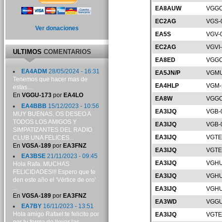
EA8AUW
VGGC
EC2AG
VGS-
Ver donaciones
EA5S
VGV-
EC2AG
VGVI
ULTIMOS
COMENTARIOS
EA8ED
VGGC
EA4ADM
28/05/2024 - 16:31
EA5JN/P
VGMU
Tenemos que hacer mas de
EA4HLP
VGM-
estas....
En
VGGU-173
por
EA4LO
EA8W
VGGC
EA4BBB
15/12/2023 - 10:56
EA3IJQ
VGB-
MUY BUENAS. OS DESEO A
TODOS LOS AMIGOS Y
EA3IJQ
VGB-
SIMPATIZANTES DEL RADIO
EA3IJQ
VGTE
CLUB UNA FELICES...
En
VGSA-189
por
EA3FNZ
EA3IJQ
VGTE
EA3BSE
21/11/2023 - 09:45
EA3IJQ
VGHU
Hola Rafa. MUCHAS
FELICIDADES!!! Espero que te
EA3IJQ
VGHU
den este año el 'Vértice de oro'
...
EA3IJQ
VGHU
En
VGSA-189
por
EA3FNZ
EA3WD
VGGU
EA7BY
16/11/2023 - 13:51
Hola amigo Rafael:te felicito por
EA3IJQ
VGTE