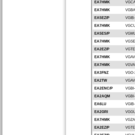
EA7HMK
VGCA
EA7HMK
VGBA
EA5EZ/P
VGIB
EA7HMK
VGCU
EA5ES/P
VGMU
EA7HMK
VGSE
EA2EZ/P
VGTE
EA7HMK
VGAV
EA7HMK
VGVA
EA3FNZ
VGO-
EA2TW
VGAV
EA2ENC/P
VGBI
EA2AQM
VGBI
EA6LU
VGIB
EA2GRI
VGGU
EA7HMK
VGZA
EA2EZ/P
VGTE