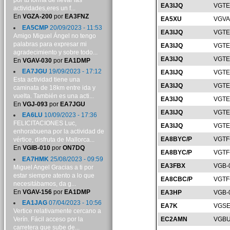
por tu forma de llevar las
EA3IJQ
VGTE
actividades,eres un f...
En
VGZA-200
por
EA3FNZ
EA5XU
VGVA
EA5CMP
20/09/2023 - 11:53
EA3IJQ
VGTE
Amigo Miguel Ángel no tengo
palabras para expresar mi
EA3IJQ
VGTE
agradecimiento y sobre todo...
EA3IJQ
VGTE
En
VGAV-030
por
EA1DMP
EA7JGU
19/09/2023 - 17:12
EA3IJQ
VGTE
Esta actividad tiene una
EA3IJQ
VGTE
caminata de 18km entre ida y
vuelta. También es una acti...
EA3IJQ
VGTE
En
VGJ-093
por
EA7JGU
EA3IJQ
VGTE
EA6LU
10/09/2023 - 17:36
FELICITACIONES Luc,
EA3IJQ
VGTE
enhorabuena por la actividad de
EA8BYC/P
VGTF
vértice, disfruta de Mallorca...
En
VGIB-010
por
ON7DQ
EA8BYC/P
VGTF
EA7HMK
25/08/2023 - 09:59
EA3FBX
VGB-
Miguel Angel Gracias a ti por
estar siempre atento a lo que
EA8CBC/P
VGTF
necesitábamos, da g...
En
VGAV-156
por
EA1DMP
EA3HP
VGB-
EA1JAG
07/04/2023 - 10:56
EA7K
VGSE
Vertice relativamente cercano a
Verín. Fácil acceso por la
EC2AMN
VGBU
carretera que sube de...