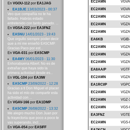
EC2AMN
VGVA
En
VGOU-112
por
EA1JAG
EC2AMN
VGVA
EA1BJE
13/03/2023 - 00:37
Veo que compañía no te ha
EC2AMN
VGZA
faltado. Habrás estado
entretenido con tanto ganado. ...
EC2AMN
VGZA
En
VGSA-222
por
EA3FNZ
EC2AMN
VGZA
EA5NU
14/01/2023 - 19:43
Que orgullo siempre poder decir
EA6KB
VGIB
que a mí me enseñó EA5CMP.
EC2AMN
VGZA
Gracias Paco por est...
En
VGA-031
por
EA5CMP
EC2AMN
VGZA
EA4MY
06/01/2023 - 11:30
EC2AMN
VGZA
Enhorabuena Albert. No es de
extrañar que haya sido la
EA8AA/P
VGTF
primera actividad desde es...
EC2AMN
VGZA
En
VGL-104
por
EA3IW
EA5CMP
23/09/2022 - 12:28
EA1RCI/P
VGPO
Gracias a ti Don Miguel el placer
EC2AMN
VGZA
ha sido el mío de compartir esta
actividad con ...
EC2AMN
VGZ-
En
VGAV-166
por
EA1DMP
EC2AMN
VGS-
EA5CMP
26/08/2022 - 13:32
Me alegro mucho Don Juan por
EA3FNZ
VGTE
tu trayectoria que poco a poco te
EC2AMN
VGS-
vas superando, incl...
En
VGA-054
por
EA5IFF
EA7KCN
VGCO