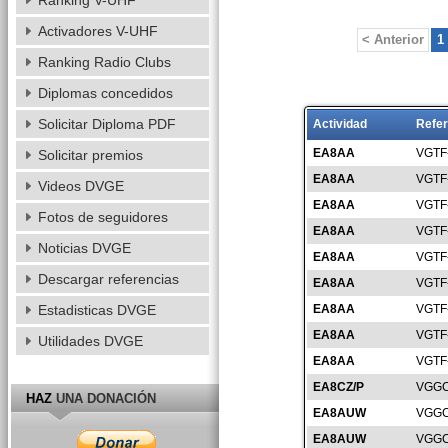
Ranking V-UHF
Activadores V-UHF
< Anterior
1
Ranking Radio Clubs
Diplomas concedidos
Solicitar Diploma PDF
Actividad
Refer
EA8AA
VGTF
Solicitar premios
EA8AA
VGTF
Videos DVGE
EA8AA
VGTF
Fotos de seguidores
EA8AA
VGTF
Noticias DVGE
EA8AA
VGTF
Descargar referencias
EA8AA
VGTF
Estadisticas DVGE
EA8AA
VGTF
EA8AA
VGTF
Utilidades DVGE
EA8AA
VGTF
EA8CZ/P
VGGC
HAZ
UNA DONACIÓN
EA8AUW
VGGC
EA8AUW
VGGC