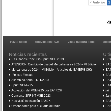
< Anterior
1
4
Hazte socio
Actividades RCH
Visita nuestra sede
Dipl
Noticias recientes
Ult
Resultados Concurso Sprint VGE 2023
EC4
ATENCION: Cambio de día del Mercahenares 2024 – VI Edición
EA5
Mercahenares 2024 – VI Edición: Artículos de EA4BPG (SK)
EA4
¡Felices Fiestas!
EA4
Asamblea Anual 11/11/2023
EA4
Sprint VGM-225
EA4
Activación del VGM-225 por EA4RCH
jai
Concurso SPRINT VGE 2023
Jai
Nos visitó la estación EA5DK
EA4
Ordenadores para el cuarto de radio
EA5