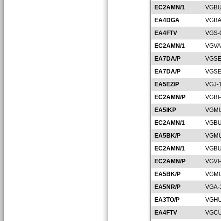
EC2AMN/1
VGBU
EA4DGA
VGBA
EA4FTV
VGS-
EC2AMN/1
VGVA
EA7DA/P
VGSE
EA7DA/P
VGSE
EA5EZ/P
VGJ-
EC2AMN/P
VGBI
EA5IKP
VGMU
EC2AMN/1
VGBU
EA5BK/P
VGMU
EC2AMN/1
VGBU
EC2AMN/P
VGVI
EA5BK/P
VGMU
EA5NR/P
VGA-
EA3TO/P
VGHU
EA4FTV
VGCU