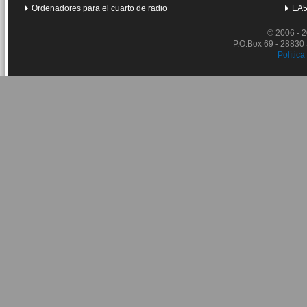
Ordenadores para el cuarto de radio
EA5
© 2006 - 
P.O.Box 69 - 28830
Política