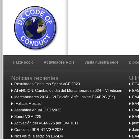
Hazte socio
Actividades RCH
Visita nuestra sede
Dipl
Noticias recientes
Ult
Resultados Concurso Sprint VGE 2023
EC4
ATENCION: Cambio de día del Mercahenares 2024 – VI Edición
EA5
Mercahenares 2024 – VI Edición: Artículos de EA4BPG (SK)
EA4
¡Felices Fiestas!
EA4
Asamblea Anual 11/11/2023
EA4
Sprint VGM-225
EA4
Activación del VGM-225 por EA4RCH
jai
Concurso SPRINT VGE 2023
Jai
Nos visitó la estación EA5DK
EA4