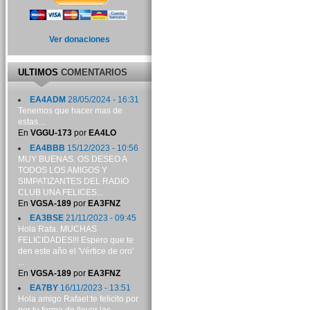
Ver donaciones
ULTIMOS
COMENTARIOS
EA4ADM
28/05/2024 - 16:31
Tenemos que hacer mas de
estas....
En
VGGU-173
por
EA4LO
EA4BBB
15/12/2023 - 10:56
MUY BUENAS. OS DESEO A
TODOS LOS AMIGOS Y
SIMPATIZANTES DEL RADIO
CLUB UNA FELICES...
En
VGSA-189
por
EA3FNZ
EA3BSE
21/11/2023 - 09:45
Hola Rafa. MUCHAS
FELICIDADES!!! Espero que te
den este año el 'Vértice de oro'
...
En
VGSA-189
por
EA3FNZ
EA7BY
16/11/2023 - 13:51
Hola amigo Rafael:te felicito por