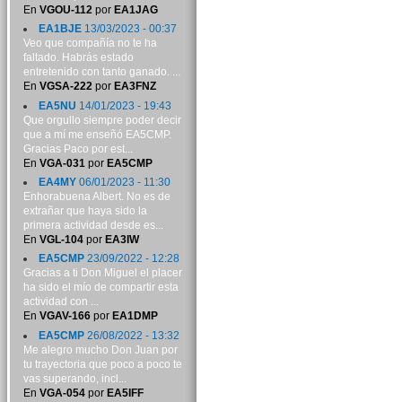
En
VGOU-112
por
EA1JAG
EA1BJE
13/03/2023 - 00:37
Veo que compañía no te ha
faltado. Habrás estado
entretenido con tanto ganado. ...
En
VGSA-222
por
EA3FNZ
EA5NU
14/01/2023 - 19:43
Que orgullo siempre poder decir
que a mí me enseñó EA5CMP.
Gracias Paco por est...
En
VGA-031
por
EA5CMP
EA4MY
06/01/2023 - 11:30
Enhorabuena Albert. No es de
extrañar que haya sido la
primera actividad desde es...
En
VGL-104
por
EA3IW
EA5CMP
23/09/2022 - 12:28
Gracias a ti Don Miguel el placer
ha sido el mío de compartir esta
actividad con ...
En
VGAV-166
por
EA1DMP
EA5CMP
26/08/2022 - 13:32
Me alegro mucho Don Juan por
tu trayectoria que poco a poco te
vas superando, incl...
En
VGA-054
por
EA5IFF