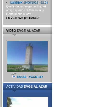
LW8DMK
29/06/2022 - 22:58
Que lindo ver tu gran actividad
amigo querido !!! Abrazo muy
fuerte desde el otro...
En
VGIB-024
por
EA6LU
VIDEO
DVGE AL AZAR
EA4SE - VGCR-167
ACTIVIDAD
DVGE AL AZAR