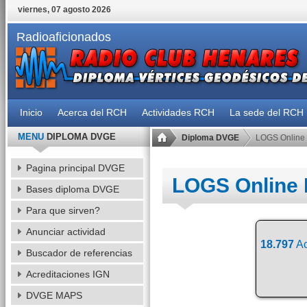
viernes, 07 agosto 2026
Radioaficionados
Inicio
Acerca del RCH
Actividades RCH
La sede del RCH
MENU
DIPLOMA DVGE
Diploma DVGE
LOGS Online
Pagina principal DVGE
LOGS Online
Bases diploma DVGE
Para que sirven?
Anunciar actividad
18.797
Ac
Buscador de referencias
Acreditaciones IGN
DVGE MAPS