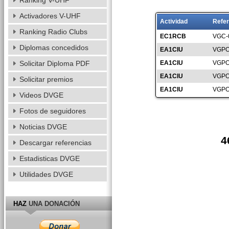
Ranking V-UHF
Activadores V-UHF
Actividad
Refer
Ranking Radio Clubs
EC1RCB
VGC-
Diplomas concedidos
EA1CIU
VGPO
Solicitar Diploma PDF
EA1CIU
VGPO
EA1CIU
VGPO
Solicitar premios
EA1CIU
VGPO
Videos DVGE
Fotos de seguidores
Noticias DVGE
4
Descargar referencias
Estadisticas DVGE
Utilidades DVGE
HAZ
UNA DONACIÓN