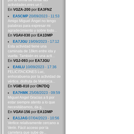
por tu forma de llevar las
actividades,eres un f...
En
VGZA-200
por
EA3FNZ
EA5CMP
20/09/2023 - 11:53
Amigo Miguel Ángel no tengo
palabras para expresar mi
agradecimiento y sobre todo...
En
VGAV-030
por
EA1DMP
EA7JGU
19/09/2023 - 17:12
Esta actividad tiene una
caminata de 18km entre ida y
vuelta. También es una acti...
En
VGJ-093
por
EA7JGU
EA6LU
10/09/2023 - 17:36
FELICITACIONES Luc,
enhorabuena por la actividad de
vértice, disfruta de Mallorca...
En
VGIB-010
por
ON7DQ
EA7HMK
25/08/2023 - 09:59
Miguel Angel Gracias a ti por
estar siempre atento a lo que
necesitábamos, da g...
En
VGAV-156
por
EA1DMP
EA1JAG
07/04/2023 - 10:56
Vertice relativamente cercano a
Verín. Fácil acceso por la
carretera que sube de...