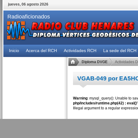
jueves, 06 agosto 2026
Radioaficionados
Inicio
Acerca del RCH
Actividades RCH
La sede del RCH
Diploma DVGE
Actividades 
VGAB-049 por EA5H
Warning
: mysql_query(): Unable to sav
php/includes/runtime.php(42) : eval()
Illegal argument to a regular expressio