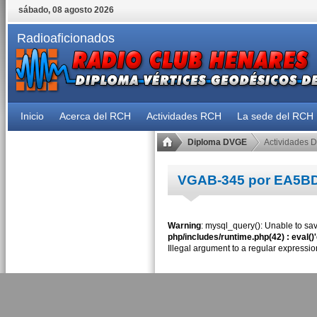
sábado, 08 agosto 2026
Radioaficionados
Inicio
Acerca del RCH
Actividades RCH
La sede del RCH
Diploma DVGE
Actividades 
VGAB-345 por EA5B
Warning
: mysql_query(): Unable to sav
php/includes/runtime.php(42) : eval()
Illegal argument to a regular expressio