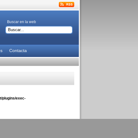
Buscar en la web
es
Contacta
/plugins/exec-