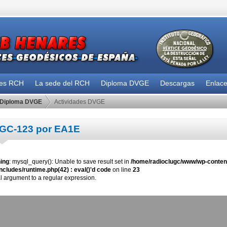
des RCH
La sede del RCH
Diploma DVGE
Descargas
Enlac
Diploma DVGE
Actividades DVGE
GC-123 por EA1E
ing
: mysql_query(): Unable to save result set in
/home/radioclugc/www/wp-content
ncludes/runtime.php(42) : eval()'d code
on line
23
al argument to a regular expression.