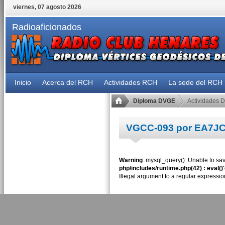
viernes, 07 agosto 2026
Radioaficionados
Inicio
Acerca del RCH
Actividades RCH
La sede del RCH
Diploma DVGE
Actividades 
VGCC-093 por EA7J
Warning
: mysql_query(): Unable to sav
php/includes/runtime.php(42) : eval()
Illegal argument to a regular expressio