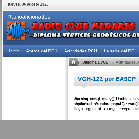
jueves, 06 agosto 2026
Radioaficionados
Inicio
Acerca del RCH
Actividades RCH
La sede del RCH
Diploma DVGE
Actividades 
VGH-122 por EA9CP
Warning
: mysql_query(): Unable to sav
php/includes/runtime.php(42) : eval()
Illegal argument to a regular expressio