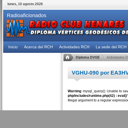
lunes, 10 agosto 2026
Radioaficionados
Inicio
Acerca del RCH
Actividades RCH
La sede del RCH
Diploma DVGE
Actividades 
VGHU-090 por EA3H
Warning
: mysql_query(): Unable to sav
php/includes/runtime.php(42) : eval()
Illegal argument to a regular expressio