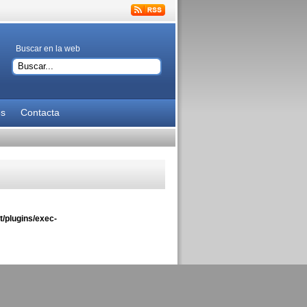
Buscar en la web
es
Contacta
/plugins/exec-