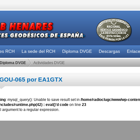
des RCH
La sede del RCH
Diploma DVGE
Descargas
Enlac
Diploma DVGE
Actividades DVGE
GOU-065 por EA1GTX
ing
: mysql_query(): Unable to save result set in
/home/radioclugc/www/wp-content
ncludes/runtime.php(42) : eval()'d code
on line
23
al argument to a regular expression.