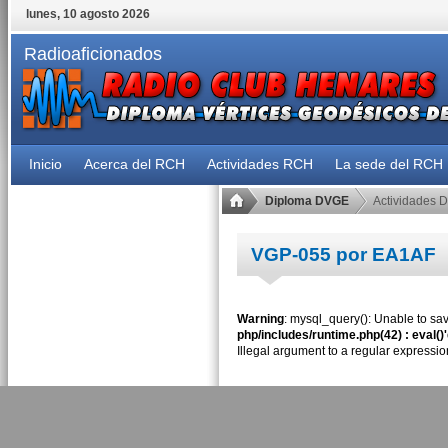
lunes, 10 agosto 2026
Radioaficionados
Inicio
Acerca del RCH
Actividades RCH
La sede del RCH
Diploma DVGE
Actividades 
VGP-055 por EA1AF
Warning
: mysql_query(): Unable to sav
php/includes/runtime.php(42) : eval()
Illegal argument to a regular expressio