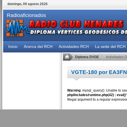
domingo, 09 agosto 2026
Radioaficionados
Inicio
Acerca del RCH
Actividades RCH
La sede del RCH
Diploma DVGE
Actividades 
VGTE-180 por EA3F
Warning
: mysql_query(): Unable to sav
php/includes/runtime.php(42) : eval()
Illegal argument to a regular expressio