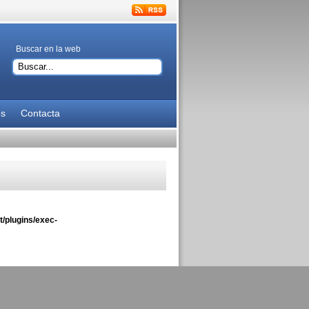
Buscar en la web
es
Contacta
/plugins/exec-