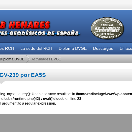
des RCH
La sede del RCH
Diploma DVGE
Descargas
Enlac
Diploma DVGE
Actividades DVGE
GV-239 por EA5S
ing
: mysql_query(): Unable to save result set in
/home/radioclugc/www/wp-content
ncludes/runtime.php(42) : eval()'d code
on line
23
al argument to a regular expression.