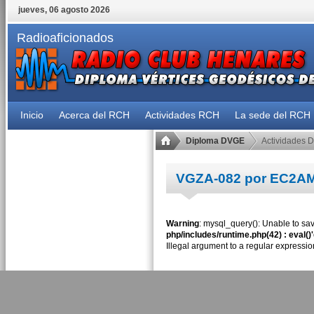
jueves, 06 agosto 2026
Radioaficionados
Inicio
Acerca del RCH
Actividades RCH
La sede del RCH
Diploma DVGE
Actividades 
VGZA-082 por EC2A
Warning
: mysql_query(): Unable to sav
php/includes/runtime.php(42) : eval()
Illegal argument to a regular expressio