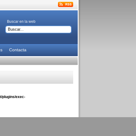
Buscar en la web
es
Contacta
/plugins/exec-