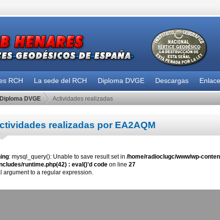
des RCH
La sede del RCH
Diploma DVGE
Descargas
Enlac
Diploma DVGE
Actividades realizadas
ctividades realizadas por EA2AQM
ing
: mysql_query(): Unable to save result set in
/home/radioclugc/www/wp-content
ncludes/runtime.php(42) : eval()'d code
on line
27
al argument to a regular expression.