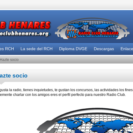
des RCH
La sede del RCH
Diploma DVGE
Descargas
Enlac
Hazte socio
azte socio
 gusta la radio, tienes inquietudes, te gustan los concursos, las actividades los fin
emente charlar con los amigos eres el perfil perfecto para nuestro Radio Club.