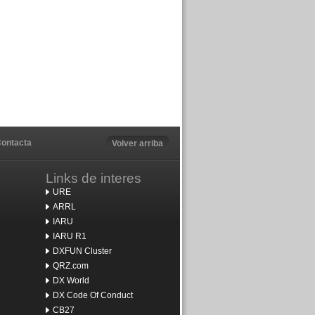
ontacta
Volver arriba
Links de interes
URE
ARRL
IARU
IARU R1
DXFUN Cluster
QRZ.com
DX World
DX Code Of Conduct
CB27