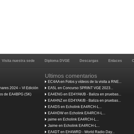
Visita nuestra sede
Diploma DVGE
Descargas
Enlaces
C
Ultimos comentarios
EC4AA en Fotos y vídeos de la visita a RNE...
ares 2024 – VI Edición
EA5L en Concurso SPRINT VGE 2023...
ulos de EA4BPG (SK)
EA4ENG en ED4YAK/B - Baliza en pruebas...
EA4HNZ en ED4YAK/B - Baliza en pruebas...
EA4DS en Echolink EA4RCH-L...
EA4HDW en Echolink EA4RCH-L...
jaime en Echolink EA4RCH-L...
Jaime en Echolink EA4RCH-L...
EA4DT en EH4WRD - World Radio Day...