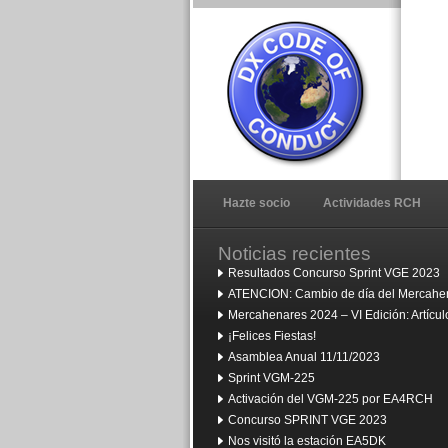
Hazte socio
Actividades RCH
Noticias recientes
Resultados Concurso Sprint VGE 2023
ATENCION: Cambio de día del Mercahen
Mercahenares 2024 – VI Edición: Artíc
¡Felices Fiestas!
Asamblea Anual 11/11/2023
Sprint VGM-225
Activación del VGM-225 por EA4RCH
Concurso SPRINT VGE 2023
Nos visitó la estación EA5DK