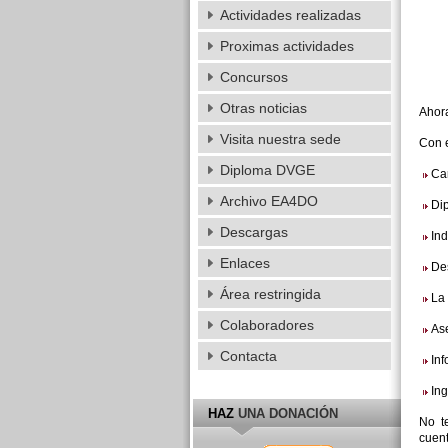
Actividades realizadas
Proximas actividades
Concursos
Otras noticias
Ahora
Visita nuestra sede
Con e
Diploma DVGE
Ca
Archivo EA4DO
Di
Descargas
Ind
Enlaces
De
Área restringida
La 
Colaboradores
Ase
Contacta
Inf
In
HAZ
UNA DONACIÓN
No t
cuen