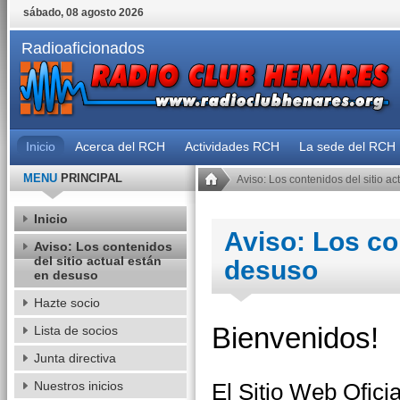
sábado, 08 agosto 2026
Radioaficionados
Inicio
Acerca del RCH
Actividades RCH
La sede del RCH
MENU
PRINCIPAL
Aviso: Los contenidos del sitio a
Inicio
Aviso: Los co
Aviso: Los contenidos
del sitio actual están
desuso
en desuso
Hazte socio
Bienvenidos!
Lista de socios
Junta directiva
Nuestros inicios
El Sitio Web Ofi