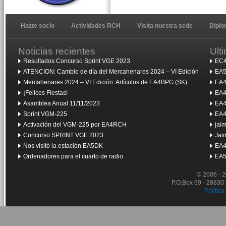
Hazte socio
Actividades RCH
Visita nuestra sede
Dipl
Noticias recientes
Ult
Resultados Concurso Sprint VGE 2023
EC4
ATENCION: Cambio de día del Mercahenares 2024 – VI Edición
EA5
Mercahenares 2024 – VI Edición: Artículos de EA4BPG (SK)
EA4
¡Felices Fiestas!
EA4
Asamblea Anual 11/11/2023
EA4
Sprint VGM-225
EA4
Activación del VGM-225 por EA4RCH
jai
Concurso SPRINT VGE 2023
Jai
Nos visitó la estación EA5DK
EA4
Ordenadores para el cuarto de radio
EA5
© 2006 - 
P.O.Box 69 - 28830
Política