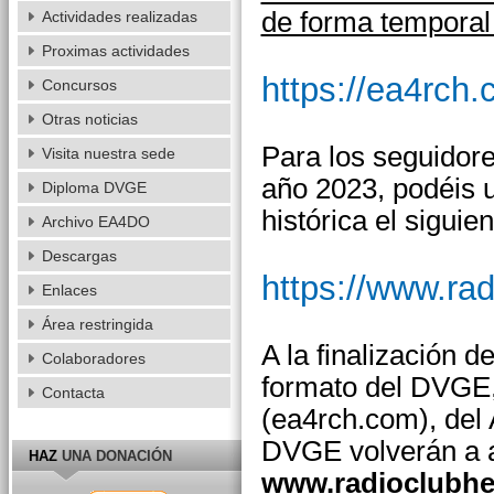
de forma temporal 
Actividades realizadas
Proximas actividades
https://ea4rch.
Concursos
Otras noticias
Para los seguidore
Visita nuestra sede
año 2023, podéis 
Diploma DVGE
histórica el siguie
Archivo EA4DO
Descargas
https://www.ra
Enlaces
Área restringida
A la finalización d
Colaboradores
formato del DVGE,
Contacta
(ea4rch.com), del
DVGE volverán a a
HAZ
UNA DONACIÓN
www.radioclubhe