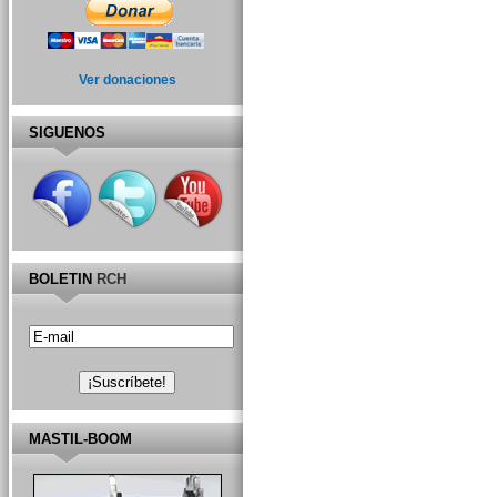
Ver donaciones
SIGUENOS
BOLETIN
RCH
MASTIL-BOOM