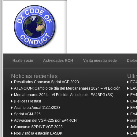
Hazte socio
Actividades RCH
Visita nuestra sede
Dipl
Noticias recientes
Ult
Resultados Concurso Sprint VGE 2023
EC4
ATENCION: Cambio de día del Mercahenares 2024 – VI Edición
EA5
Mercahenares 2024 – VI Edición: Artículos de EA4BPG (SK)
EA4
¡Felices Fiestas!
EA4
Asamblea Anual 11/11/2023
EA4
Sprint VGM-225
EA4
Activación del VGM-225 por EA4RCH
jai
Concurso SPRINT VGE 2023
Jai
Nos visitó la estación EA5DK
EA4