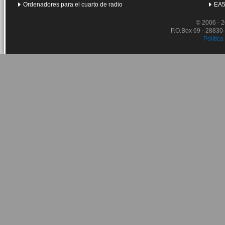
Ordenadores para el cuarto de radio
EA5
© 2006 - 
P.O.Box 69 - 28830
Política