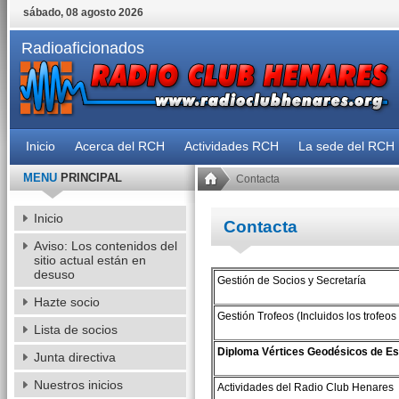
sábado, 08 agosto 2026
Radioaficionados
Inicio
Acerca del RCH
Actividades RCH
La sede del RCH
MENU
PRINCIPAL
Contacta
Inicio
Contacta
Aviso: Los contenidos del
sitio actual están en
desuso
Gestión de Socios y Secretaría
Hazte socio
Gestión Trofeos (Incluidos los trofeo
Lista de socios
Diploma Vértices Geodésicos de Es
Junta directiva
Nuestros inicios
Actividades del Radio Club Henares