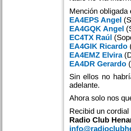
Mención obligada e 
EA4EPS Angel
(S
EA4GQK Angel
(S
EC4TX Raúl
(Sopo
EA4GIK Ricardo
EA4EMZ Elvira
(D
EA4DR Gerardo
(
Sin ellos no habr
adelante.
Ahora solo nos qued
Recibid un cordial
Radio Club Hena
info@radioclubh