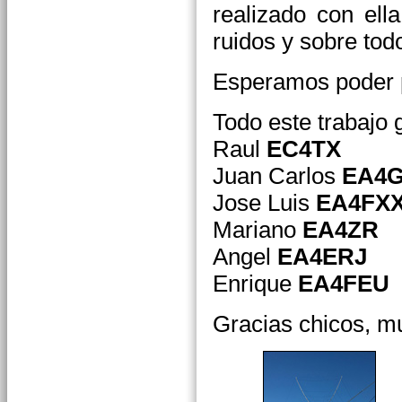
realizado con el
ruidos y sobre tod
Esperamos poder p
Todo este trabajo 
Raul
EC4TX
Juan Carlos
EA4
Jose Luis
EA4FX
Mariano
EA4ZR
Angel
EA4ERJ
Enrique
EA4FEU
Gracias chicos, m