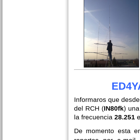
ED4YA
Informaros que desde 
del RCH (
IN80fk
) una
la frecuencia
28.251
De momento esta en