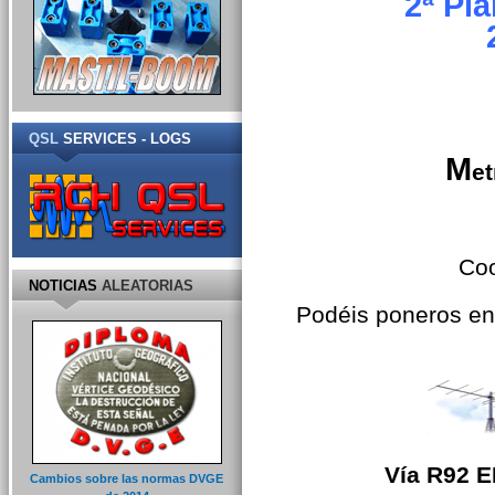
2ª Pla
QSL
SERVICES - LOGS
M
et
Coo
NOTICIAS
ALEATORIAS
Podéis poneros en 
Vía R92 
Cambios sobre las normas DVGE