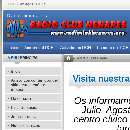
jueves, 06 agosto 2026
Radioaficionados
Inicio
Acerca del RCH
Actividades RCH
La sede del RCH
MENU
PRINCIPAL
Visita nuestra sede
Inicio
Visita nuestr
Aviso: Los contenidos del
sitio actual están en
desuso
Os informamo
Hazte socio
Julio, Agos
Lista de socios
centro cívico
Junta directiva
Nuestros inicios
ta