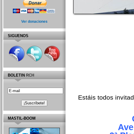
Ver donaciones
SIGUENOS
BOLETIN
RCH
Estáis todos invita
MASTIL-BOOM
Ave