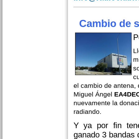
Cambio de si
P
L
m
so
c
el cambio de antena,
Miguel Ángel
EA4DE
nuevamente la donaci
radiando.
Y ya por fin t
ganado 3 bandas q