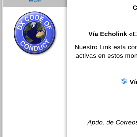
de 2014
C
Vía Echolink
«E
Nuestro Link esta co
activas en estos mome
Ví
Apdo. de Correo