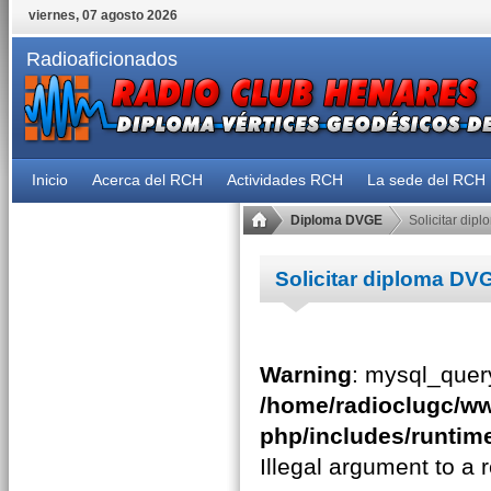
viernes, 07 agosto 2026
Radioaficionados
Inicio
Acerca del RCH
Actividades RCH
La sede del RCH
Diploma DVGE
Solicitar dip
Solicitar diploma DV
Warning
: mysql_query
/home/radioclugc/ww
php/includes/runtime
Illegal argument to a 