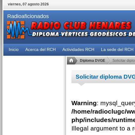
viernes, 07 agosto 2026
Radioaficionados
Inicio
Acerca del RCH
Actividades RCH
La sede del RCH
Diploma DVGE
Solicitar dip
Solicitar diploma DV
Warning
: mysql_query
/home/radioclugc/ww
php/includes/runtime
Illegal argument to a 