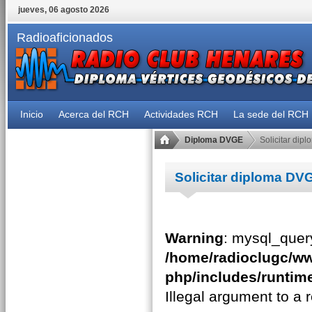
jueves, 06 agosto 2026
Radioaficionados
Inicio
Acerca del RCH
Actividades RCH
La sede del RCH
Diploma DVGE
Solicitar dip
Solicitar diploma DV
Warning
: mysql_query
/home/radioclugc/ww
php/includes/runtime
Illegal argument to a 