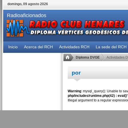
domingo, 09 agosto 2026
Radioaficionados
Inicio
Acerca del RCH
Actividades RCH
La sede del RCH
Diploma DVGE
Actividades 
por
Warning
: mysql_query(): Unable to sav
php/includes/runtime.php(42) : eval()
Illegal argument to a regular expressio