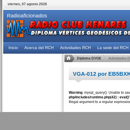
viernes, 07 agosto 2026
Radioaficionados
Inicio
Acerca del RCH
Actividades RCH
La sede del RCH
Diploma DVGE
Actividades 
VGA-012 por EB5BX
Warning
: mysql_query(): Unable to sav
php/includes/runtime.php(42) : eval()
Illegal argument to a regular expressio