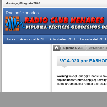
domingo, 09 agosto 2026
Radioaficionados
Inicio
Acerca del RCH
Actividades RCH
La sede del RCH
Diploma DVGE
Actividades 
VGA-020 por EA5HO
Warning
: mysql_query(): Unable to sav
php/includes/runtime.php(42) : eval()
Illegal argument to a regular expressio