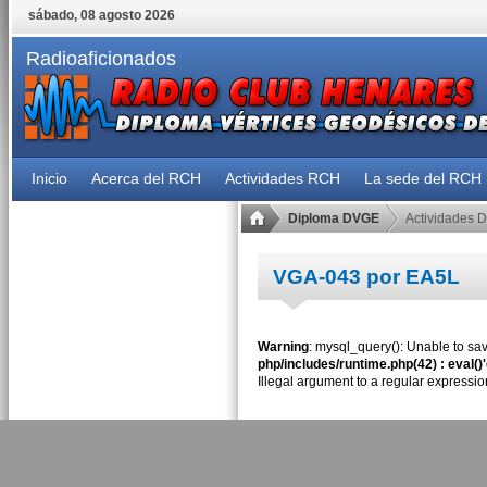
sábado, 08 agosto 2026
Radioaficionados
Inicio
Acerca del RCH
Actividades RCH
La sede del RCH
Diploma DVGE
Actividades 
VGA-043 por EA5L
Warning
: mysql_query(): Unable to sav
php/includes/runtime.php(42) : eval()
Illegal argument to a regular expressio