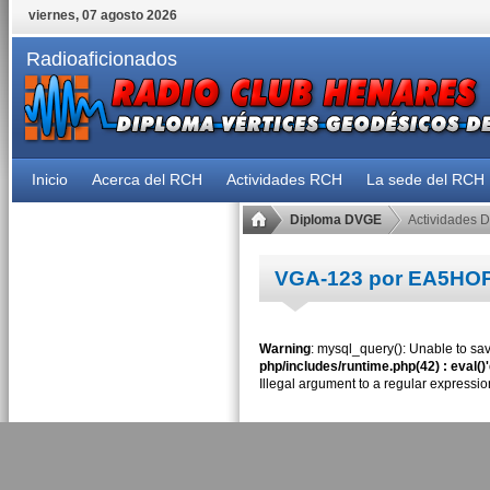
viernes, 07 agosto 2026
Radioaficionados
Inicio
Acerca del RCH
Actividades RCH
La sede del RCH
Diploma DVGE
Actividades 
VGA-123 por EA5HO
Warning
: mysql_query(): Unable to sav
php/includes/runtime.php(42) : eval()
Illegal argument to a regular expressio