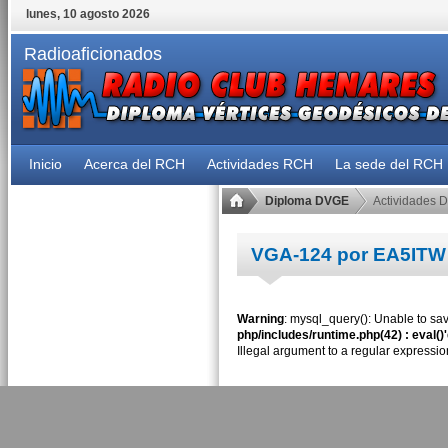
lunes, 10 agosto 2026
Radioaficionados
Inicio
Acerca del RCH
Actividades RCH
La sede del RCH
Diploma DVGE
Actividades 
VGA-124 por EA5ITW
Warning
: mysql_query(): Unable to sav
php/includes/runtime.php(42) : eval()
Illegal argument to a regular expressio