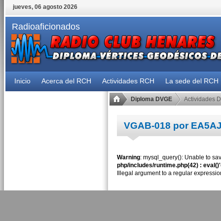
jueves, 06 agosto 2026
Radioaficionados
Inicio
Acerca del RCH
Actividades RCH
La sede del RCH
Diploma DVGE
Actividades 
VGAB-018 por EA5A
Warning
: mysql_query(): Unable to sav
php/includes/runtime.php(42) : eval()
Illegal argument to a regular expressio