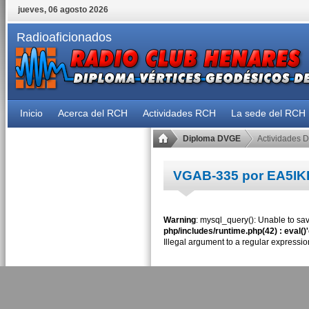
jueves, 06 agosto 2026
Radioaficionados
Inicio
Acerca del RCH
Actividades RCH
La sede del RCH
Diploma DVGE
Actividades 
VGAB-335 por EA5IK
Warning
: mysql_query(): Unable to sav
php/includes/runtime.php(42) : eval()
Illegal argument to a regular expressio