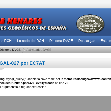
des RCH
La sede del RCH
Diploma DVGE
Descargas
Enlac
Diploma DVGE
Actividades DVGE
GAL-027 por EC7AT
ing
: mysql_query(): Unable to save result set in
/home/radioclugc/www/wp-content
ncludes/runtime.php(42) : eval()'d code
on line
23
al argument to a regular expression.