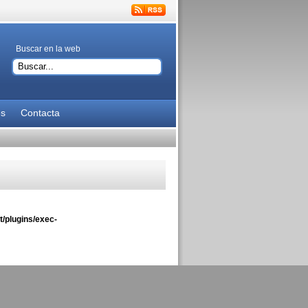
Buscar en la web
es
Contacta
/plugins/exec-