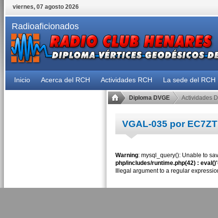
viernes, 07 agosto 2026
Radioaficionados
Inicio
Acerca del RCH
Actividades RCH
La sede del RCH
Diploma DVGE
Actividades 
VGAL-035 por EC7ZT
Warning
: mysql_query(): Unable to sav
php/includes/runtime.php(42) : eval()
Illegal argument to a regular expressio