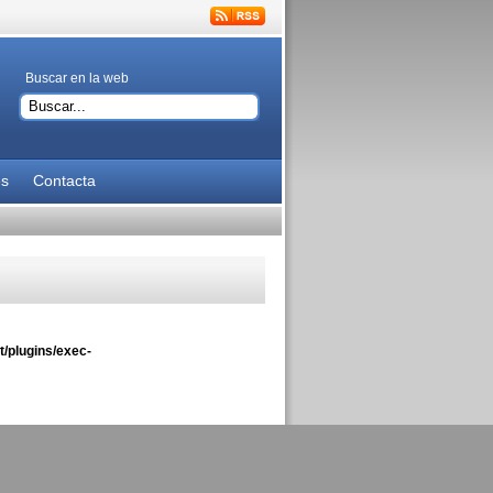
Buscar en la web
es
Contacta
/plugins/exec-