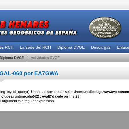
des RCH
La sede del RCH
Diploma DVGE
Descargas
Enlac
Diploma DVGE
Actividades DVGE
GAL-060 por EA7GWA
ing
: mysql_query(): Unable to save result set in
/home/radioclugc/www/wp-content
ncludes/runtime.php(42) : eval()'d code
on line
23
al argument to a regular expression.