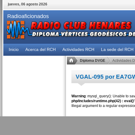
jueves, 06 agosto 2026
Radioaficionados
Inicio
Acerca del RCH
Actividades RCH
La sede del RCH
Diploma DVGE
Actividades 
VGAL-095 por EA7G
Warning
: mysql_query(): Unable to sav
php/includes/runtime.php(42) : eval()
Illegal argument to a regular expressio