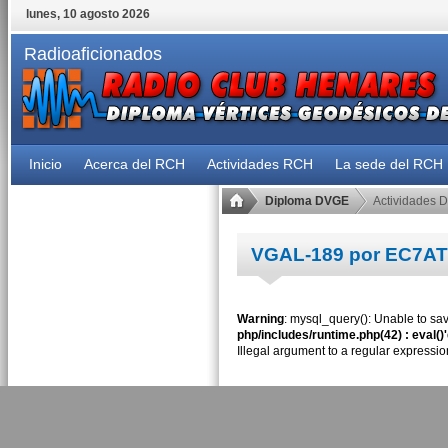
lunes, 10 agosto 2026
Radioaficionados
Inicio
Acerca del RCH
Actividades RCH
La sede del RCH
Diploma DVGE
Actividades 
VGAL-189 por EC7AT
Warning
: mysql_query(): Unable to sav
php/includes/runtime.php(42) : eval()
Illegal argument to a regular expressio