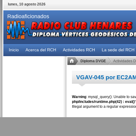
lunes, 10 agosto 2026
Radioaficionados
Inicio
Acerca del RCH
Actividades RCH
La sede del RCH
Diploma DVGE
Actividades 
VGAV-045 por EC2A
Warning
: mysql_query(): Unable to sav
php/includes/runtime.php(42) : eval()
Illegal argument to a regular expressio