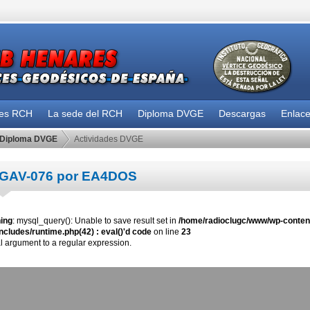
des RCH
La sede del RCH
Diploma DVGE
Descargas
Enlac
Diploma DVGE
Actividades DVGE
GAV-076 por EA4DOS
ing
: mysql_query(): Unable to save result set in
/home/radioclugc/www/wp-content
ncludes/runtime.php(42) : eval()'d code
on line
23
al argument to a regular expression.