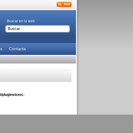
Buscar en la web
es
Contacta
/plugins/exec-