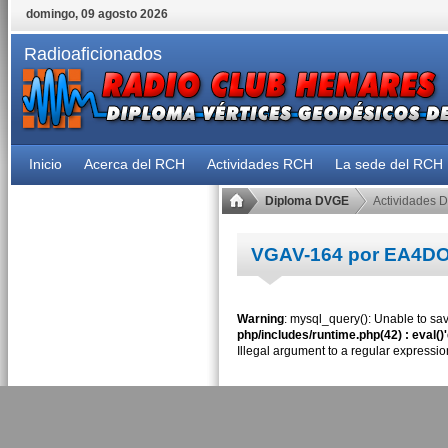
domingo, 09 agosto 2026
Radioaficionados
Inicio
Acerca del RCH
Actividades RCH
La sede del RCH
Diploma DVGE
Actividades 
VGAV-164 por EA4D
Warning
: mysql_query(): Unable to sav
php/includes/runtime.php(42) : eval()
Illegal argument to a regular expressio