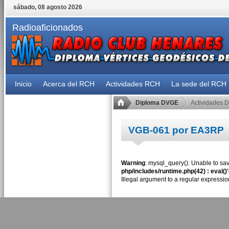
sábado, 08 agosto 2026
Radioaficionados
Inicio
Acerca del RCH
Actividades RCH
La sede del RCH
Diploma DVGE
Actividades 
VGB-061 por EA3RP
Warning
: mysql_query(): Unable to sav
php/includes/runtime.php(42) : eval()
Illegal argument to a regular expressio