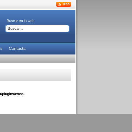
Buscar en la web
es
Contacta
/plugins/exec-