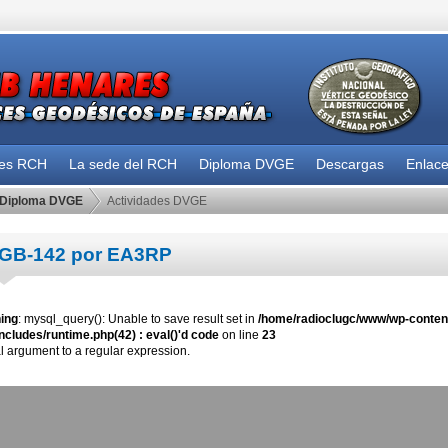
des RCH
La sede del RCH
Diploma DVGE
Descargas
Enlac
Diploma DVGE
Actividades DVGE
GB-142 por EA3RP
ing
: mysql_query(): Unable to save result set in
/home/radioclugc/www/wp-content
ncludes/runtime.php(42) : eval()'d code
on line
23
al argument to a regular expression.