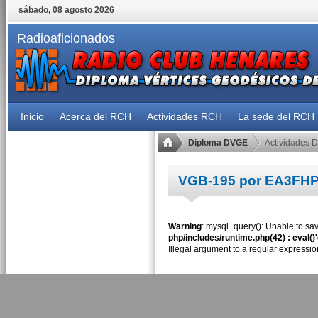
sábado, 08 agosto 2026
Radioaficionados
Inicio
Acerca del RCH
Actividades RCH
La sede del RCH
Diploma DVGE
Actividades 
VGB-195 por EA3FH
Warning
: mysql_query(): Unable to sav
php/includes/runtime.php(42) : eval()
Illegal argument to a regular expressio