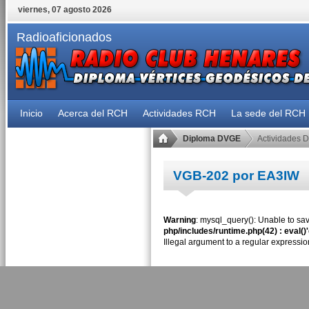
viernes, 07 agosto 2026
Radioaficionados
Inicio
Acerca del RCH
Actividades RCH
La sede del RCH
Diploma DVGE
Actividades 
VGB-202 por EA3IW
Warning
: mysql_query(): Unable to sav
php/includes/runtime.php(42) : eval()
Illegal argument to a regular expressio