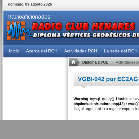
domingo, 09 agosto 2026
Radioaficionados
Inicio
Acerca del RCH
Actividades RCH
La sede del RCH
Diploma DVGE
Actividades 
VGBI-042 por EC2AG
Warning
: mysql_query(): Unable to sav
php/includes/runtime.php(42) : eval()
Illegal argument to a regular expressio