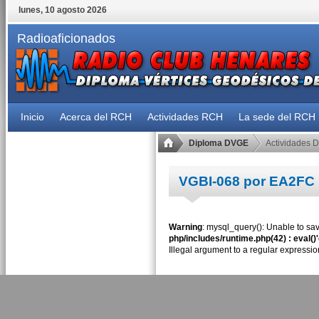
lunes, 10 agosto 2026
Radioaficionados
Inicio
Acerca del RCH
Actividades RCH
La sede del RCH
Diploma DVGE
Actividades 
VGBI-068 por EA2FC
Warning
: mysql_query(): Unable to sav
php/includes/runtime.php(42) : eval()
Illegal argument to a regular expressio