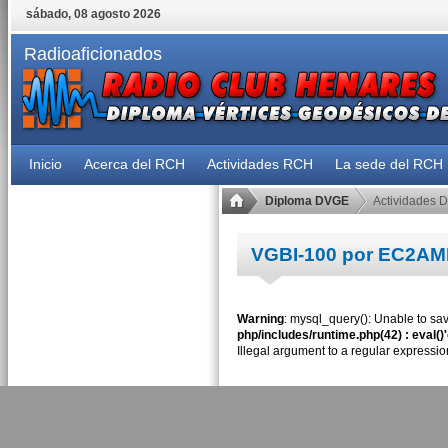
sábado, 08 agosto 2026
Radioaficionados
Inicio
Acerca del RCH
Actividades RCH
La sede del RCH
Diploma DVGE
Actividades 
VGBI-100 por EC2A
Warning
: mysql_query(): Unable to sav
php/includes/runtime.php(42) : eval()
Illegal argument to a regular expressio