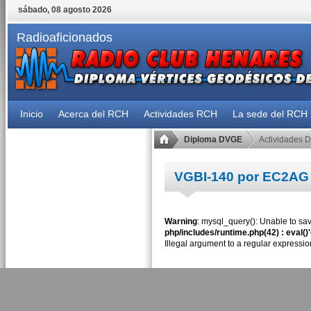
sábado, 08 agosto 2026
Radioaficionados
Inicio
Acerca del RCH
Actividades RCH
La sede del RCH
Diploma DVGE
Actividades 
VGBI-140 por EC2AG
Warning
: mysql_query(): Unable to sav
php/includes/runtime.php(42) : eval()
Illegal argument to a regular expressio