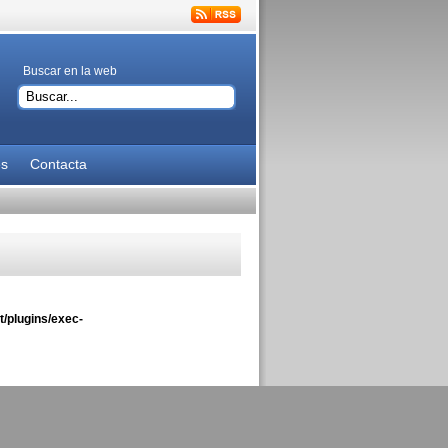
Buscar en la web
es
Contacta
/plugins/exec-