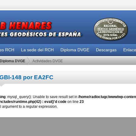
des RCH
La sede del RCH
Diploma DVGE
Descargas
Enlac
Diploma DVGE
Actividades DVGE
GBI-148 por EA2FC
ing
: mysql_query(): Unable to save result set in
/home/radioclugc/www/wp-content
ncludes/runtime.php(42) : eval()'d code
on line
23
al argument to a regular expression.